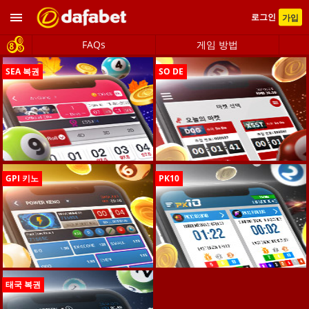
로그인
가입
FAQs
게임 방법
SEA 복권
SO DE
GPI 키노
PK10
태국 복권