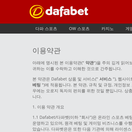
다파 스포츠
OW 스포츠
카지노
게
이용약관
아래에 명시된 본 이용약관("
약관
")을 주의 깊게 읽어
귀하는 이를 수락하고 이해한 것으로 간주됩니다.
본 약관은 Dafabet 상품 및 서비스("
서비스
"), 웹사이
베팅
")에 적용됩니다. 본 약관, 규칙 및 규정, 개인
우에는 오로지 독자의 편의를 위한 것일 뿐입니다. 상
니다.
1. 이용 약관 개요
1.1 Dafabet/다파벳(이하 "회사")은 온라인 스포츠 베
운영하고 있으며, 원격 베팅 및 게이밍 비즈니스를 수행하
았습니다. 다파벳은은 또한 다음 기관에 의해 라이센스