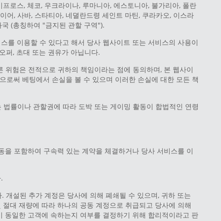
 키프로스, 체코, 우크라이나, 루마니아, 에스토니아, 불가리아, 폴란
나이어, 사바, 스타티아, 네뎔란드령 세인트 마틴, 쿠라카오, 이스라
공화국 (총칭하여 "금지된 관할 구역").
비스를 이용할 수 있다고 해서 당사 웹사이트 또는 서비스의 사용이
오퍼, 초대 또는 권유가 아닙니다.
따른 위험은 전적으로 귀하의 책임이라는 점에 동의하며, 본 웹사이
으로써 베팅에서 손실을 볼 수 있으며 이러한 손실에 대한 모든 책
 적용되는 법률이나 관할권에 따라 도박 또는 게이밍 활동이 합법적인 연령
 활동을 포함하여 구속력 있는 계약을 체결하거나 당사 서비스를 이
.
. 개설된 추가 계정은 당사에 의해 폐쇄될 수 있으며, 귀하 또는
및 절대 재량에 따라 하나의 공동 계정으로 취급되고 당사에 의해
정이 동일한 고객에 속하는지 여부를 결정하기 위해 합리적이라고 판