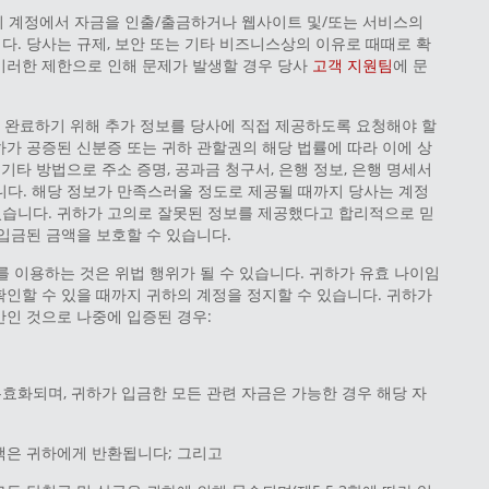
하의 계정에서 자금을 인출/출금하거나 웹사이트 및/또는 서비스의
다. 당사는 규제, 보안 또는 기타 비즈니스상의 이유로 때때로 확
 이러한 제한으로 인해 문제가 발생할 경우 당사
고객 지원팀
에 문
을 완료하기 위해 추가 정보를 당사에 직접 제공하도록 요청해야 할
하가 공증된 신분증 또는 귀하 관할권의 해당 법률에 따라 이에 상
기타 방법으로 주소 증명, 공과금 청구서, 은행 정보, 은행 명세서
니다. 해당 정보가 만족스러울 정도로 제공될 때까지 당사는 계정
있습니다. 귀하가 고의로 잘못된 정보를 제공했다고 합리적으로 믿
 입금된 금액을 보호할 수 있습니다.
를 이용하는 것은 위법 행위가 될 수 있습니다. 귀하가 유효 나이임
확인할 수 있을 때까지 귀하의 계정을 정지할 수 있습니다. 귀하가
만인 것으로 나중에 입증된 경우:
무효화되며, 귀하가 입금한 모든 관련 자금은 가능한 경우 해당 자
금액은 귀하에게 반환됩니다; 그리고