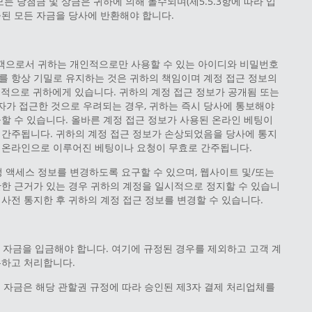
모든 당첨금 및 상금은 귀하에 의해 몰수되며(제5.5.3항에 따라 입
출된 모든 자금을 당사에 반환해야 합니다.
 고객으로서 귀하는 개인적으로만 사용할 수 있는 아이디와 비밀번호
정보를 항상 기밀로 유지하는 것은 귀하의 책임이며 계정 접근 정보의
전적으로 귀하에게 있습니다. 귀하의 계정 접근 정보가 공개됨 또는
자가 접근한 것으로 우려되는 경우, 귀하는 즉시 당사에 통보해야
할 수 있습니다. 올바른 계정 접근 정보가 사용된 온라인 베팅이
 간주됩니다. 귀하의 계정 접근 정보가 손상되었음을 당사에 통지
여 온라인으로 이루어진 베팅이나 요청이 무효로 간주됩니다.
정 액세스 정보를 변경하도록 요구할 수 있으며, 웹사이트 및/또는
만한 근거가 있는 경우 귀하의 계정을 일시적으로 정지할 수 있습니
사전 통지한 후 귀하의 계정 접근 정보를 변경할 수 있습니다.
 자금을 입금해야 합니다. 여기에 규정된 경우를 제외하고 고객 계
유하고 처리합니다.
의 자금은 해당 관할권 규정에 따라 승인된 제3자 결제 처리업체를