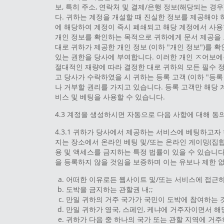
보, 특히 주소, 연락처 및 결제/은행 정보(해당되는 경
다. 귀하는 계정을 개설할 때 진실한 정보를 제공해야 
에 해당하여 계정이 즉시 폐쇄되고 해당 계정에서 사용
개인 정보를 확인하는 목적으로 귀하에게 문서 제공을 
대로 귀하가 제공한 개인 정보 (이하 "개인 정보")를
있는 권한을 당사에 부여합니다. 이러한 개인 ㅈ어보에
절대적인 재량에 따라 결정한 대로 귀하의 모든 필수 
고 당사가 수락하였을 시 귀하는 등록 고객 (이하 "등
나 거부할 권리를 가지고 있습니다. 등록 고객만 해당 
비스 및 베팅을 사용할 수 있습니다.
4.3 계정을 생성하시면 자동으로 다음 사항에 대해 동
4.3.1 귀하가 당사에서 제공하는 서비스에 베팅하고자 
지는 장소에서 온라인 베팅 및/또는 온라인 게이밍(집합
용 및 액세스를 금지하는 특정 법률이 있을 수 있습니
을 등록하지 않을 것임을 보증하며 이는 유보나 제한 
어떠한 이유로든 웹사이트 및/또는 서비스에 접근하
도박을 금지하는 관할권 내;;
만일 귀하의 거주 국가가 국민이 도박에 참여하는 
만일 귀하가 영국, 스페인, 케냐에 거주자이면서 해
귀하가 다음 중 하나의 국가 또는 관할 지역에 거주하는