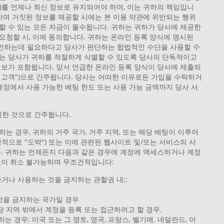
우)를 언제나 최신 정보로 유지되어야 하며, 이는 귀하의 책임입니
하며 거짓된 정보를 제공할 시에는 본 이용 약관에 위반되는 행위
할 수 있는 모든 자금이 몰수됩니다. 귀하는 귀하가 당사에 제공한
요청할 시, 이에 동의합니다. 귀하는 온라인 등록 양식에 명시된
 확인하는데 필요하다고 당사가 판단하는 합법적인 수단을 사용할 수
는 당사가 귀하를 적절하게 식별할 수 있도록 당사의 단독적이고
정보가 포함됩니다. 앞서 언급한 온라인 등록 양식이 당사에 제출되
록 고객")으로 간주됩니다. 당사는 어떠한 이유로든 가입을 수락하거
계정에서 사용 가능한 베팅 한도 또는 사용 가능 금액까지 당사 서
의한 것으로 간주됩니다.
하는 경우, 귀하의 거주 국가, 거주 지역, 또는 해당 베팅이 이루어
적으로 "도박") 또는 이에 관련된 웹사이트 및/또는 서비스의 사
다. 귀하는 언제든지 다음과 같은 경우에 계정에 액세스하거나 계정
없이 취소 불가능하며 무조건적입니다:
거나 사용하는 것을 금지하는 관할권 내;;
것을 금지하는 국가일 경우
당 지역 밖에서 계정을 등록 또는 접근하려고 할 경우.
 경우: 미국 또는 그 영토, 영국, 프랑스, 벨기에. 네덜란드, 아