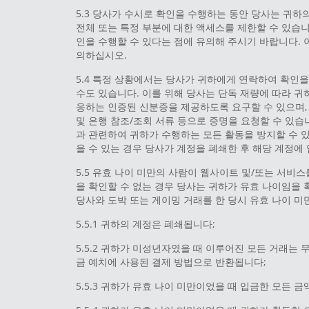
5.3 당사가 수시로 확인을 수행하는 동안 당사는 귀
전체 또는 특정 부분에 대한 액세스를 제한할 수 있습니
인을 수행할 수 있다는 점에 유의해 주시기 바랍니다.
의하십시오.
5.4 특정 상황에서는 당사가 귀하에게 연락하여 확인
수도 있습니다. 이를 위해 당사는 단독 재량에 따라 귀
응하는 인증된 신분증을 제공하도록 요구할 수 있으며, 
및 은행 참조/조회 서류 등으로 증명을 요청할 수 있습
과 관련하여 귀하가 수행하는 모든 활동을 방지할 수 
을 수 있는 경우 당사가 계정을 폐쇄한 후 해당 계정에
5.5 유효 나이 미만의 사람이 웹사이트 및/또는 서비스
을 확인할 수 없는 경우 당사는 귀하가 유효 나이임을 
당사와 도박 또는 게이밍 거래를 한 당시 유효 나이 미
5.5.1 귀하의 계정은 폐쇄됩니다;
5.5.2 귀하가 미성년자였을 때 이루어진 모든 거래는 
금 예치에 사용된 결제 방법으로 반환됩니다;
5.5.3 귀하가 유효 나이 미만이었을 때 입금한 모든 